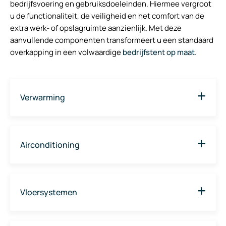
bedrijfsvoering en gebruiksdoeleinden. Hiermee vergroot
u de functionaliteit, de veiligheid en het comfort van de
extra werk- of opslagruimte aanzienlijk. Met deze
aanvullende componenten transformeert u een standaard
overkapping in een volwaardige
bedrijfstent op maat
.
Verwarming
We kunnen uw industriële overkapping professioneel
verwarmen. Kies afhankelijk van de situatie uit een
Airconditioning
oliegestookte, gas- of elektrische verwarming om een
constante werktemperatuur te garanderen.
Om ook tijdens de warme zomermaanden een aangenaam
werkklimaat te creëren of temperatuurgevoelige goederen
Vloersystemen
te beschermen, kunnen we airconditioning leveren.
Afhankelijk van de ondergrond en belasting is een stevig