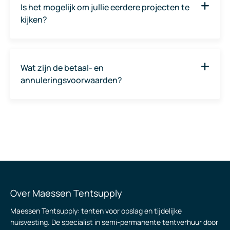
https://www.maessententsupply.nl/
.
Is het mogelijk om jullie eerdere projecten te
kijken?
Het is zeker mogelijk om onze eerdere
projecten
te
bekijken. Zo krijg je een goed beeld van onze kwaliteit,
Wat zijn de betaal- en
werkwijze en de verschillende manieren om onze tenten in
annuleringsvoorwaarden?
te zetten.
Transparantie staat bij ons voorop. Verder kunt u onze
algemene voorwaarden
doorlezen voor meer informatie.
Over Maessen Tentsupply
Maessen Tentsupply: tenten voor opslag en tijdelijke
huisvesting. De specialist in semi-permanente tentverhuur door