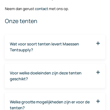
Neem dan gerust
contact
met ons op.
Onze tenten
Wat voor soort tenten levert Maessen
Tentsupply?
Maessen Tentsupply levert een breed assortiment
bedrijfstenten, voor zowel kort als lang termijn. U kunt
Voor welke doeleinden zijn deze tenten
herbij denken aan
opslagtenten
,
tijdelijke loodsen
,
geschikt?
industriele overkappingen
en tijdelijke
bedrijfshallen
.
Onze tenten en hallen zijn geschikt voor uiteenlopende
toepassingen, zoals opslagruimtes,
tijdelijke supermarkt
,
Welke grootte mogelijkheden zijn er voor de
tijdelijke showrooms
, of als
doorwerktent
tijdens
tenten?