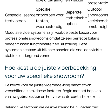
luxe uitstraling
en vlekken
presentati
Specifiek
Outdoor
Beperkte
Gespecialiseerde
ontworpen voor
showrooms
esthetische
tentvloeren
tenten,
veeleisend
opties
weerbestendig
omstandig
Modulaire vloersystemen zijn vaak de beste keuze voor
professionele showrooms omdat ze een perfecte balans
bieden tussen functionaliteit en uitstraling. Deze
systemen bestaan uit klikbare panelen die snel een vlakke,
stabiele ondergrond vormen.
Hoe kiest u de juiste vloerbedekking
voor uw specifieke showroom?
De keuze voor de juiste vloerbedekking hangt af van
verschillende praktische factoren. Begin met het bepalen
van uw
gebruiksduur
en het verwachte aantal bezoekers.
Belangrijke factoren die de investering beïnvloeden zijn: