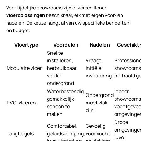
Voor tijdelijke showrooms zijn er verschillende
vloeroplossingen
beschikbaar, elk met eigen voor- en
nadelen. De keuze hangt af van uw specifieke behoeften
en budget.
Vloertype
Voordelen
Nadelen
Geschikt 
Snel te
installeren,
Vraagt
Profession
Modulaire vloer
herbruikbaar,
initiële
showrooms
vlakke
investering
herhaald g
ondergrond
Waterbestendig,
Indoor
Ondergrond
gemakkelijk
showrooms
PVC-vloeren
moet vlak
schoon te
vochtgevoe
zijn
maken
omgevinge
Droge
Comfortabel,
Gevoelig
omgevinge
Tapijttegels
geluidsdemping,
voor vocht
luxe