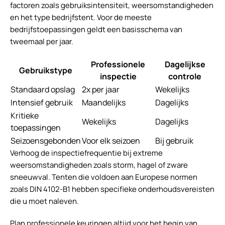
factoren zoals gebruiksintensiteit, weersomstandigheden
en het type bedrijfstent. Voor de meeste
bedrijfstoepassingen geldt een basisschema van
tweemaal per jaar.
Professionele
Dagelijkse
Gebruikstype
inspectie
controle
Standaard opslag
2x per jaar
Wekelijks
Intensief gebruik
Maandelijks
Dagelijks
Kritieke
Wekelijks
Dagelijks
toepassingen
Seizoensgebonden
Voor elk seizoen
Bij gebruik
Verhoog de inspectiefrequentie bij extreme
weersomstandigheden zoals storm, hagel of zware
sneeuwval. Tenten die voldoen aan Europese normen
zoals DIN 4102-B1 hebben specifieke onderhoudsvereisten
die u moet naleven.
Plan professionele keuringen altijd voor het begin van