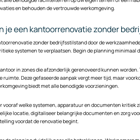
t alle benodigde faciliteiten en op uw eigen terrein of een nab
ovaties en behouden de vertrouwde werkomgeving.
n je een kantoorrenovatie zonder bedri
toorrenovatie zonder bedrijfsstilstand door de werkzaamheden i
ritieke systemen te verplaatsen. Begin de planning minimaal d
antoor in zones die afzonderlijk gerenoveerd kunnen worden. T
ijke ruimte. Deze gefaseerde aanpak vergt meer tijd, maar voorko
rkomgeving biedt met alle benodigde voorzieningen.
r vooraf welke systemen, apparatuur en documenten kritiek zij
delijke locatie, digitaliseer belangrijke documenten en zorg v
stelling voordat de renovatie begint.