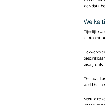
zien dat u b
Welke t
Tijdelijke w
kantoorstru
Flexwerkplek
beschikbaarh
bedrijfsinfo
Thuiswerken 
werkt het be
Modulaire ka