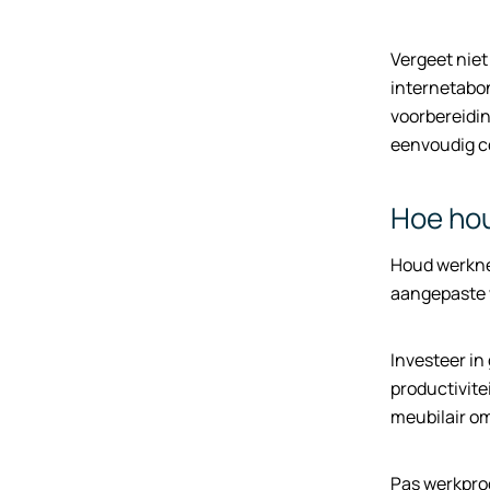
Vergeet niet
internetabon
voorbereidin
eenvoudig c
Hoe hou
Houd werkne
aangepaste w
Investeer in
productivite
meubilair om
Pas werkproc