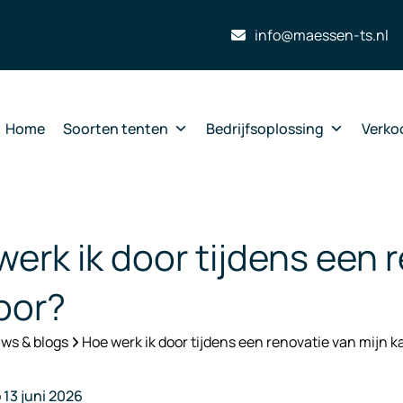
info@maessen-ts.nl
Home
Soorten tenten
Bedrijfsoplossing
Verko
erk ik door tijdens een 
oor?
ws & blogs
Hoe werk ik door tijdens een renovatie van mijn k
p
13 juni 2026