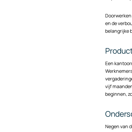
Doorwerken t
en de verbou
belangrijke 
Product
Een kantoorr
Werknemers 
vergaderinge
vijf maanden
beginnen, z
Ondersc
Negen van de