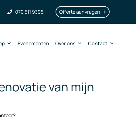
070 511 9395
Offerte aanvragen
op
Evenementen
Over ons
Contact
renovatie van mijn
antoor?