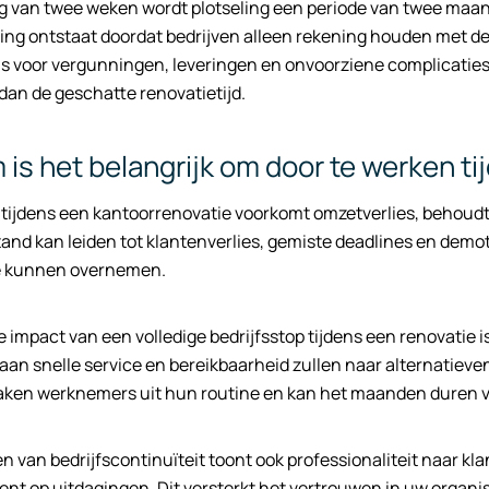
 van twee weken wordt plotseling een periode van twee maande
ing ontstaat doordat bedrijven alleen rekening houden met 
g is voor vergunningen, leveringen en onvoorziene complicaties.
dan de geschatte renovatietijd.
is het belangrijk om door te werken t
tijdens een kantoorrenovatie voorkomt omzetverlies, behoudt
stand kan leiden tot klantenverlies, gemiste deadlines en demo
e kunnen overnemen.
e impact van een volledige bedrijfsstop tijdens een renovatie i
aan snelle service en bereikbaarheid zullen naar alternatieven
ken werknemers uit hun routine en kan het maanden duren voo
 van bedrijfscontinuïteit toont ook professionaliteit naar kla
ent op uitdagingen. Dit versterkt het vertrouwen in uw organi