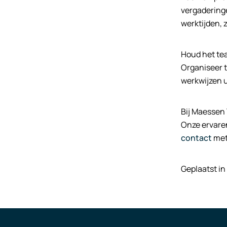
vergaderinge
werktijden,
Houd het tea
Organiseer t
werkwijzen u
Bij Maessen 
Onze ervaren
contact
met 
Geplaatst in