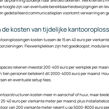
 de planning duidelijk naar alle betrokkenen. Werknemers m
e hoogte zijn van eventuele bereikbaarheidswijzigingen en 
Een gedetailleerd communicatieplan voorkomt verwarring en g
n de kosten van tijdelijke kantooroplos
antooroplossingen kosten tussen de 15 en 40 euro per vierkant
orzieningen. Flexwerkplekken zijn het goedkoopst; modulaire
paces rekenen meestal 200-400 euro per werkplek per maand, 
n tien personen betekent dit 2000-4000 euro per maand. Houd
sen en eventuele setup fees.
ntoorstructuren kosten meer in aanschaf of huur, maar biede
 25-40 euro per vierkante meter per maand, plus installatiekos
toor van 200 vierkante meter rekent u op 5000-8000 euro per