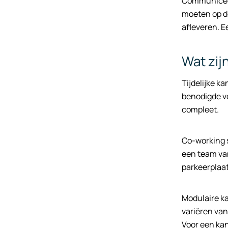
Communiceer
moeten op d
afleveren. 
Wat zij
Tijdelijke k
benodigde vo
compleet.
Co-working s
een team va
parkeerplaat
Modulaire ka
variëren van
Voor een kan