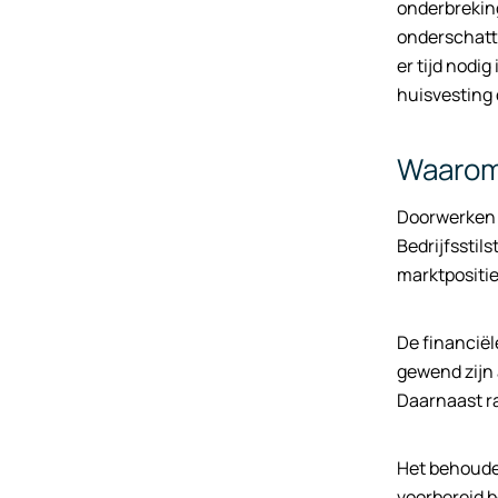
onderbreking
onderschatt
er tijd nodi
huisvesting 
Waarom 
Doorwerken 
Bedrijfsstil
marktpositi
De financiël
gewend zijn 
Daarnaast ra
Het behouden
voorbereid b