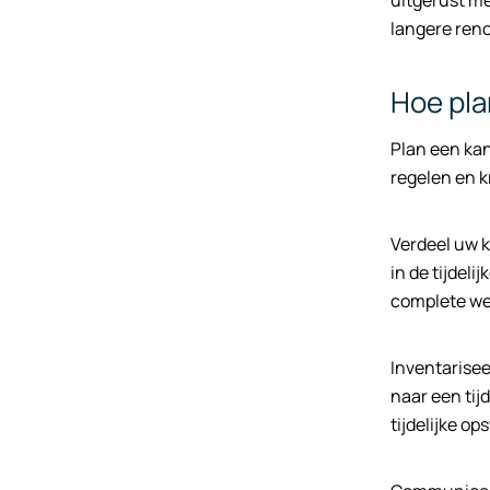
uitgerust me
langere ren
Hoe pla
Plan een kan
regelen en k
Verdeel uw k
in de tijdel
complete we
Inventarisee
naar een tij
tijdelijke op