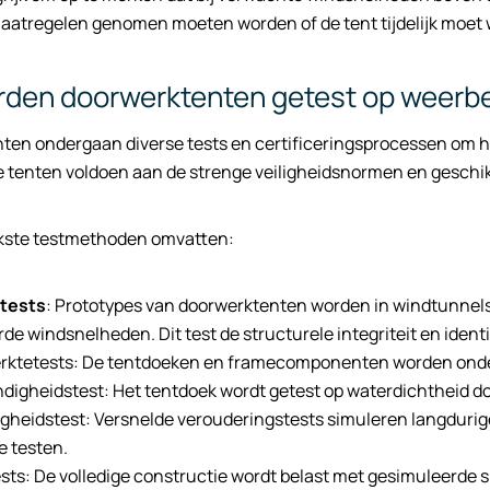
maatregelen genomen moeten worden of de tent tijdelijk moe
den doorwerktenten getest op weerb
ten ondergaan diverse tests en certificeringsprocessen om h
e tenten voldoen aan de strenge veiligheidsnormen en geschik
jkste testmethoden omvatten:
tests
: Prototypes van doorwerktenten worden in windtunnels
de windsnelheden. Dit test de structurele integriteit en ident
erktetests: De tentdoeken en framecomponenten worden onde
digheidstest: Het tentdoek wordt getest op waterdichtheid d
gheidstest: Versnelde verouderingstests simuleren langdurig
e testen.
sts: De volledige constructie wordt belast met gesimuleerde