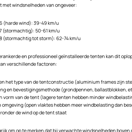
 met windsnelheden van ongeveer:
6 (harde wind): 39-49 km/u
7 (stormachtig): 50-61 km/u
8 (stormachtig tot storm): 62-74 km/u
verankerde en professioneel geïnstalleerde tenten kan dit oplo
van verschillende factoren:
 en het type van de tentconstructie (aluminium frames zijn st
ing en bevestigingsmethode (grondpennen, ballastblokken, et
n vorm van de tent (lagere tenten hebben minder windbelasti
en omgeving (open vlaktes hebben meer windbelasting dan be
onder de wind op de tent staat
grijk om op te merken dat bij verwachte windsnelheden boven