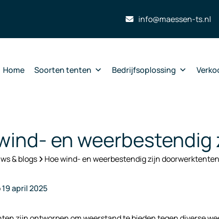
info@maessen-ts.nl
Home
Soorten tenten
Bedrijfsoplossing
Verko
wind- en weerbestendig 
ws & blogs
Hoe wind- en weerbestendig zijn doorwerktente
p
19 april 2025
ten zijn ontworpen om weerstand te bieden tegen diverse