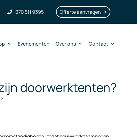
070 511 9395
Offerte aanvragen
op
Evenementen
Over ons
Contact
zijn doorwerktenten?
n?
 weersomstandigheden, zodat bouwwerkzaamheden