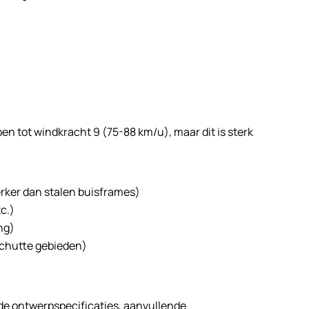
pen tot windkracht 9 (75-88 km/u), maar dit is sterk
erker dan stalen buisframes)
c.)
ng)
schutte gebieden)
 de ontwerpspecificaties, aanvullende