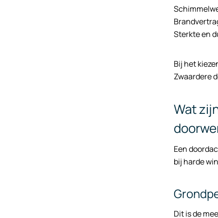
Schimmelwee
Brandvertra
Sterkte en 
Bij het kiez
Zwaardere d
Wat zij
doorwe
Een doordach
bij harde wi
Grondpe
Dit is de me