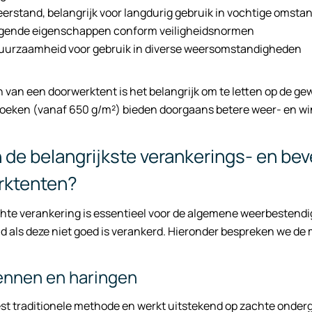
rstand, belangrijk voor langdurig gebruik in vochtige omst
gende eigenschappen conform veiligheidsnormen
duurzaamheid voor gebruik in diverse weersomstandigheden
en van een doorwerktent is het belangrijk om te letten op de ge
oeken (vanaf 650 g/m²) bieden doorgaans betere weer- en w
n de belangrijkste verankerings- en b
rktenten?
te verankering is essentieel voor de algemene weerbestendigh
nd als deze niet goed is verankerd. Hieronder bespreken we d
nnen en haringen
est traditionele methode en werkt uitstekend op zachte onder