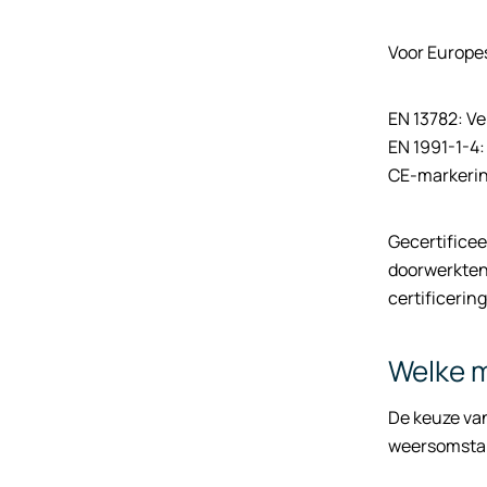
Voor Europe
EN 13782: Vei
EN 1991-1-4:
CE-markerin
Gecertifice
doorwerktent
certificerin
Welke m
De keuze van
weersomstan