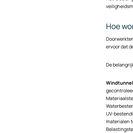
veiligheids
Hoe wor
Doorwerkten
ervoor dat d
De belangri
Windtunnel
gecontroleer
Materiaalst
Waterbesten
UV-bestendi
materialen t
Belastingste