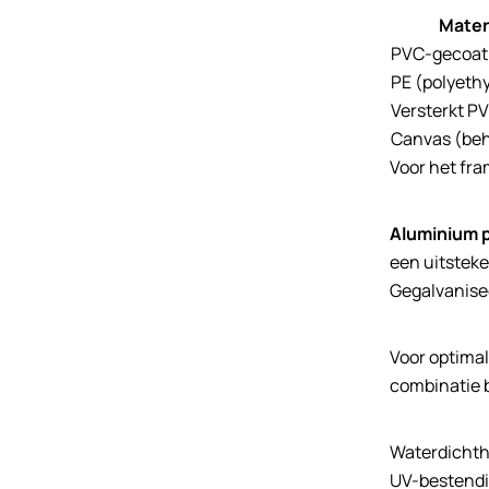
Mater
PVC-gecoat 
PE (polyeth
Versterkt P
Canvas (be
Voor het fr
Aluminium p
een uitsteke
Gegalvanisee
Voor optima
combinatie b
Waterdichth
UV-bestendig