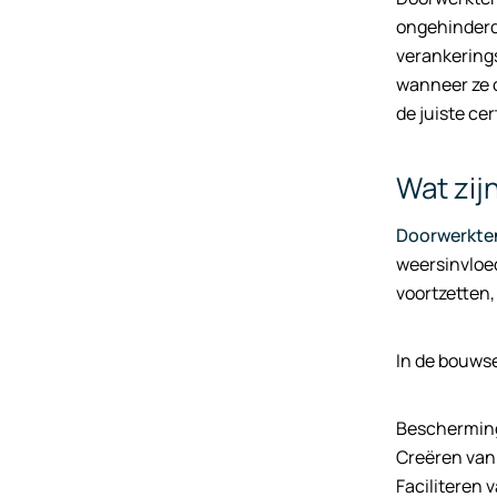
ongehinderd
verankering
wanneer ze c
de juiste ce
Wat zij
Doorwerkte
weersinvloed
voortzetten
In de bouws
Bescherming
Creëren van
Faciliteren