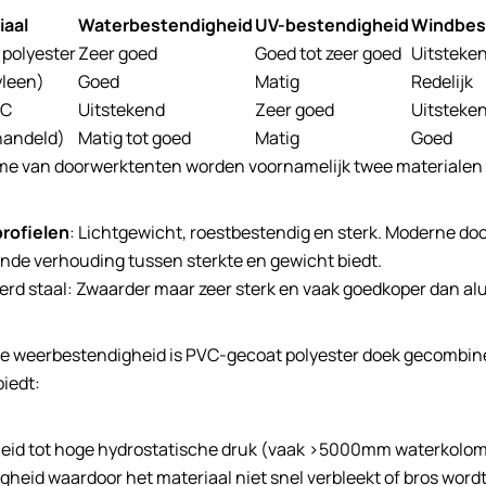
iaal
Waterbestendigheid
UV-bestendigheid
Windbes
polyester
Zeer goed
Goed tot zeer goed
Uitsteke
yleen)
Goed
Matig
Redelijk
VC
Uitstekend
Zeer goed
Uitsteke
handeld)
Matig tot goed
Matig
Goed
ame van doorwerktenten worden voornamelijk twee materialen 
rofielen
: Lichtgewicht, roestbestendig en sterk. Moderne d
nde verhouding tussen sterkte en gewicht biedt.
rd staal: Zwaarder maar zeer sterk en vaak goedkoper dan al
le weerbestendigheid is PVC-gecoat polyester doek gecombin
iedt:
eid tot hoge hydrostatische druk (vaak >5000mm waterkolo
heid waardoor het materiaal niet snel verbleekt of bros word