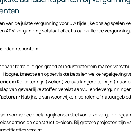
tenten
len van de juiste vergunning voor uw tijdelijke opslag spelen v
en APV-vergunning volstaat of dat u aanvullende vergunninge
 aandachtspunten:
nbaar terrein, eigen grond of industrieterrein maken verschi
:
Hoogte, breedte en oppervlakte bepalen welke regelgeving v
eriode:
Korte termijn (weken) versus langere termijn (maan
lag van gevaarlijke stoffen vereist aanvullende vergunninge
actoren:
Nabijheid van woonwijken, scholen of natuurgebie
eisen vormen een belangrijk onderdeel van elke vergunningaa
eidsnormen en constructie-eisen. Bij grotere projecten zijn
pecificaties vereist.