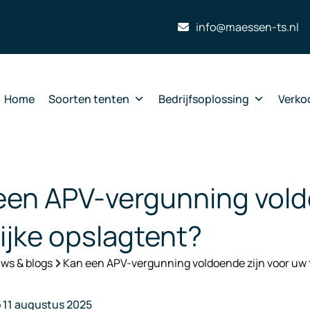
info@maessen-ts.nl
Home
Soorten tenten
Bedrijfsoplossing
Verko
een APV-vergunning vold
lijke opslagtent?
ws & blogs
Kan een APV-vergunning voldoende zijn voor uw t
p
11 augustus 2025