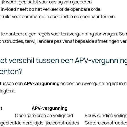
elijk wordt geplaatst voor opslag van goederen
 invloed heeft op het verkeer of de openbare orde
bruikt voor commerciële doeleinden op openbaar terrein
te hanteert eigen regels voor tentvergunning aanvragen. So
onstructies, terwijl andere pas vanaf bepaalde afmetingen ver
het verschil tussen een APV-vergunni
tenten?
l tussen een
APV-vergunning
en een bouwvergunning ligt in h
slagtent.
t
APV-vergunning
Openbare orde en veiligheid
Bouwkundige veiligh
sgebied
Kleinere, tijdelijke constructies
Grotere constructi