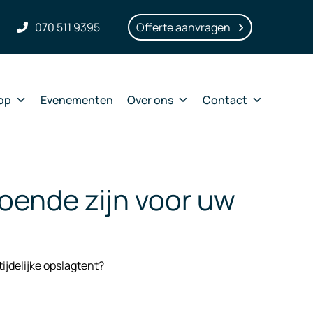
070 511 9395
Offerte aanvragen
op
Evenementen
Over ons
Contact
oende zijn voor uw
ijdelijke opslagtent?