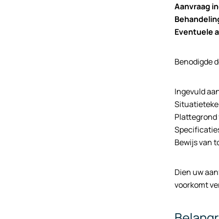
Aanvraag i
Behandelin
Eventuele 
Benodigde d
Ingevuld aa
Situatietek
Plattegrond 
Specificatie
Bewijs van 
Dien uw aanv
voorkomt ver
Belangr