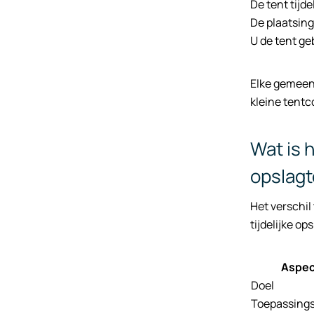
De tent tijd
De plaatsing
U de tent ge
Elke gemeen
kleine tentc
Wat is 
opslag
Het verschi
tijdelijke op
Aspec
Doel
Toepassing