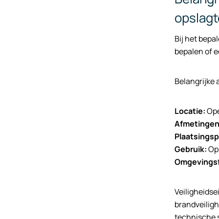
opslag
Bij het bepa
bepalen of e
Belangrijke
Locatie:
Ope
Afmetingen
Plaatsingsp
Gebruik:
Ops
Omgevingsf
Veiligheids
brandveiligh
technische s