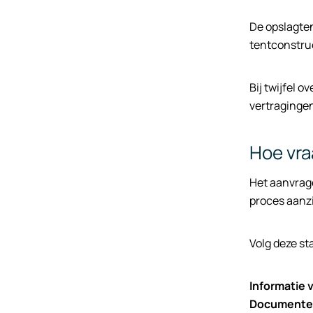
De opslagte
tentconstruc
Bij twijfel 
vertragingen
Hoe vra
Het aanvrag
proces aanzi
Volg deze s
Informatie 
Documenten