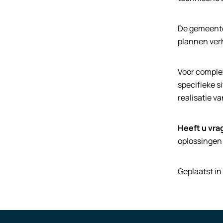
De gemeente
plannen ver
Voor complex
specifieke s
realisatie va
Heeft u vra
oplossingen 
Geplaatst in