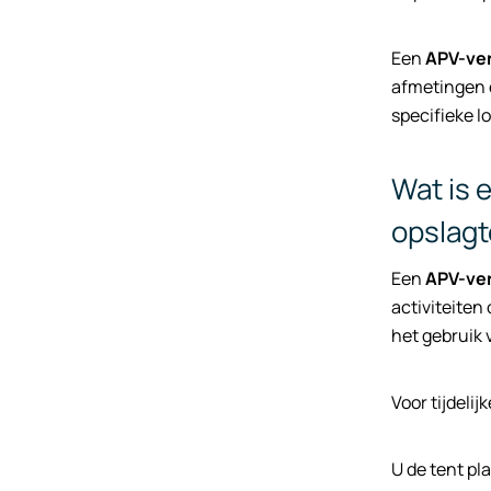
Een
APV-ve
afmetingen e
specifieke 
Wat is 
opslagt
Een
APV-ve
activiteiten
het gebruik
Voor tijdeli
U de tent pl