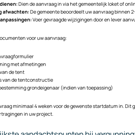
ndienen:
Dien de aanvraag in via het gemeentelijk loket of onli
g afwachten:
De gemeente beoordeelt uw aanvraag binnen 2
aanpassingen:
Voer gevraagde wijzigingen door en lever aan
ocumenten voor uw aanvraag:
nvraagformulier
ening met afmetingen
van de tent
s van de tentconstructie
toestemming grondeigenaar (indien van toepassing)
raag minimaal 4 weken voor de gewenste startdatum in. Dit g
tragingen in uw project.
ijkste aandachtspunten bij vergunningve