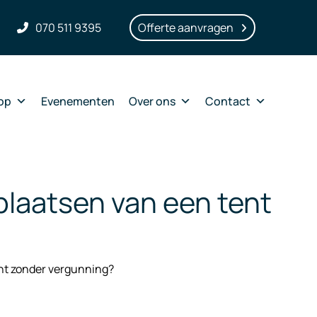
070 511 9395
Offerte aanvragen
op
Evenementen
Over ons
Contact
plaatsen van een tent
ent zonder vergunning?