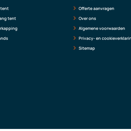
 tent
Offerte aanvragen
ng tent
Over ons
erkapping
Algemene voorwaarden
ands
Privacy- en cookieverklari
Sitemap