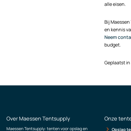
alle eisen.
Bij Maessen
en kennis va
Neem conta
budget.
Geplaatst in
Over Maessen Tentsupply
Onze tent
Maessen Tentsupply: tenten voor opslag en
Opslag te