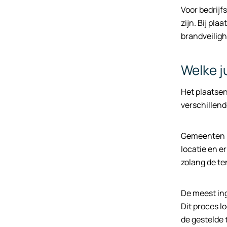
Voor bedrijf
zijn. Bij pl
brandveiligh
Welke j
Het plaatse
verschillen
Gemeenten 
locatie en e
zolang de te
De meest ing
Dit proces l
de gestelde 