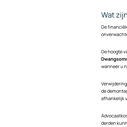
Wat zij
De financiël
onverwachte 
De hoogte va
Dwangsom
wanneer u ni
Verwijdering
de demontage
afhankelijk 
Advocaatkos
derden kunn