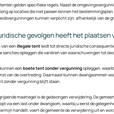
stenten gelden specifieke regels. Naast de omgevingsvergunni
aatsing op locaties die niet passen binnen het bestemmingsplan
eidsvergunningen kunnen verplicht zijn, afhankelijk van de gr
uridische gevolgen heeft het plaatsen
n van een
illegale tent
leidt tot directe juridische consequen
de sancties opleggen die variëren van waarschuwingen tot d
kunnen een
boete tent zonder vergunning
opleggen, waarbi
rnst van de overtreding. Daarnaast kunnen dwangsommen worde
nt zonder vergunning blijft staan.
rijpende maatregel is de gedwongen verwijdering. De gemeente
oopt via een last onder dwangsom, waarbij u eerst de gelegenheid
termijn handelt, voert de gemeente de verwijdering uit en word