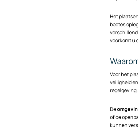
Het plaatse
boetes ople
verschillend
voorkomt u d
Waarom 
Voor het pla
veiligheid e
regelgeving.
De
omgevin
of de openba
kunnen vers