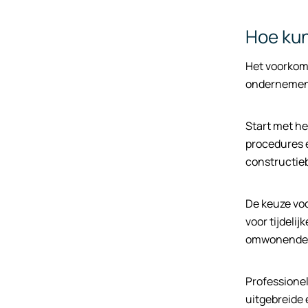
Hoe kun
Het voorkom
ondernemen v
Start met he
procedures e
constructie
De keuze voo
voor tijdeli
omwonende
Professionel
uitgebreide