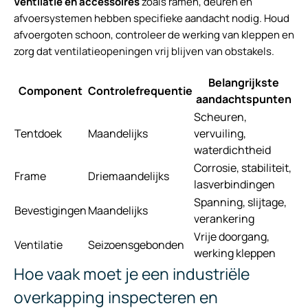
Ventilatie en accessoires
zoals ramen, deuren en
afvoersystemen hebben specifieke aandacht nodig. Houd
afvoergoten schoon, controleer de werking van kleppen en
zorg dat ventilatieopeningen vrij blijven van obstakels.
Belangrijkste
Component
Controlefrequentie
aandachtspunten
Scheuren,
Tentdoek
Maandelijks
vervuiling,
waterdichtheid
Corrosie, stabiliteit,
Frame
Driemaandelijks
lasverbindingen
Spanning, slijtage,
Bevestigingen
Maandelijks
verankering
Vrije doorgang,
Ventilatie
Seizoensgebonden
werking kleppen
Hoe vaak moet je een industriële
overkapping inspecteren en