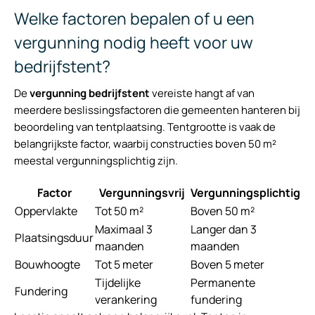
Welke factoren bepalen of u een
vergunning nodig heeft voor uw
bedrijfstent?
De
vergunning bedrijfstent
vereiste hangt af van
meerdere beslissingsfactoren die gemeenten hanteren bij
beoordeling van tentplaatsing. Tentgrootte is vaak de
belangrijkste factor, waarbij constructies boven 50 m²
meestal vergunningsplichtig zijn.
Factor
Vergunningsvrij
Vergunningsplichtig
Oppervlakte
Tot 50 m²
Boven 50 m²
Maximaal 3
Langer dan 3
Plaatsingsduur
maanden
maanden
Bouwhoogte
Tot 5 meter
Boven 5 meter
Tijdelijke
Permanente
Fundering
verankering
fundering