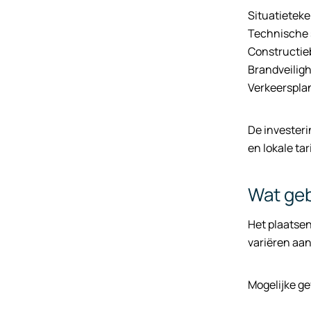
Situatieteke
Technische s
Constructie
Brandveiligh
Verkeersplan
De investeri
en lokale ta
Wat geb
Het plaatsen
variëren aan
Mogelijke g