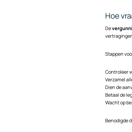
Hoe vra
De
vergunn
vertraginge
Stappen voo
Controleer 
Verzamel al
Dien de aanv
Betaal de le
Wacht op be
Benodigde d