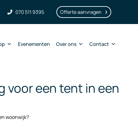
070 511 9395
Offerte aanvragen
op
Evenementen
Over ons
Contact
 voor een tent in een
een woonwijk?