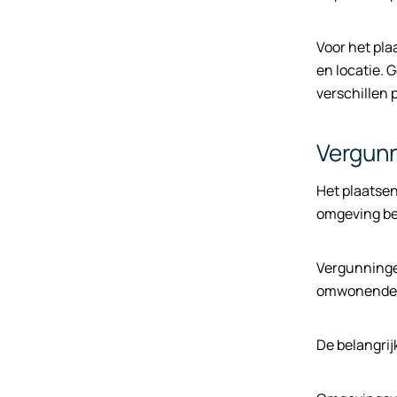
Voor het pla
en locatie.
verschillen 
Vergunn
Het plaatsen
omgeving b
Vergunningen
omwonenden.
De belangrij