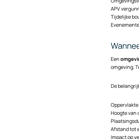
Omgevingsv
APV vergunn
Tijdelijke 
Evenementen
Wanneer
Een
omgevi
omgeving. T
De belangrij
Oppervlakte 
Hoogte van d
Plaatsingsd
Afstand tot
Impact op v