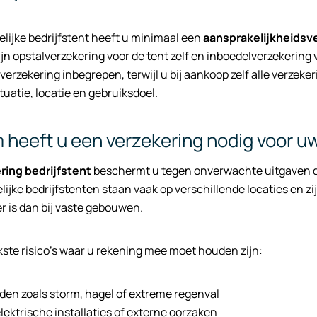
delijke bedrijfstent heeft u minimaal een
aansprakelijkheidsv
jn opstalverzekering voor de tent zelf en inboedelverzekering v
sverzekering inbegrepen, terwijl u bij aankoop zelf alle verzek
tuatie, locatie en gebruiksdoel.
heeft u een verzekering nodig voor uw t
ring bedrijfstent
beschermt u tegen onverwachte uitgaven di
elijke bedrijfstenten staan vaak op verschillende locaties en z
 is dan bij vaste gebouwen.
kste risico’s waar u rekening mee moet houden zijn:
en zoals storm, hagel of extreme regenval
lektrische installaties of externe oorzaken