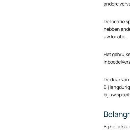
andere verva
De locatie s
hebben ander
uw locatie.
Het gebruiks
inboedelverz
De duur van 
Bij langduri
bij uw speci
Belangr
Bij het afsl