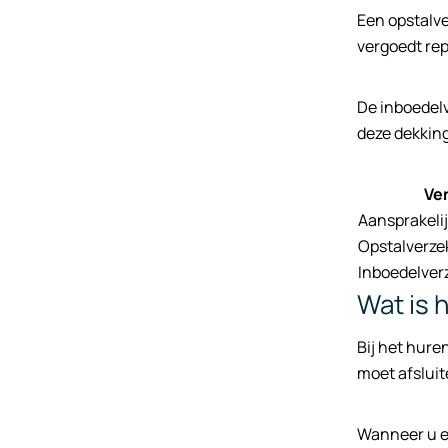
Een opstalve
vergoedt rep
De inboedelv
deze dekking 
Ve
Aansprakeli
Opstalverze
Inboedelver
Wat is 
Bij het hure
moet afsluit
Wanneer u ee