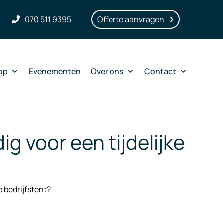
070 511 9395
Offerte aanvragen
op
Evenementen
Over ons
Contact
g voor een tijdelijke
e bedrijfstent?