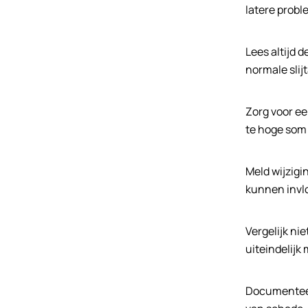
latere prob
Lees altijd 
normale sli
Zorg voor ee
te hoge som 
Meld wijzigi
kunnen invl
Vergelijk ni
uiteindelijk
Documenteer 