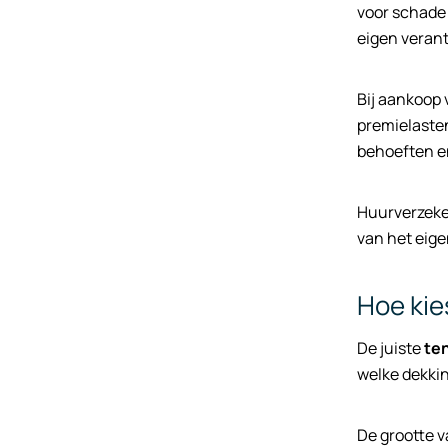
voor schade 
eigen verant
Bij aankoop 
premielasten
behoeften en
Huurverzeker
van het eige
Hoe kie
De juiste
te
welke dekkin
De grootte v