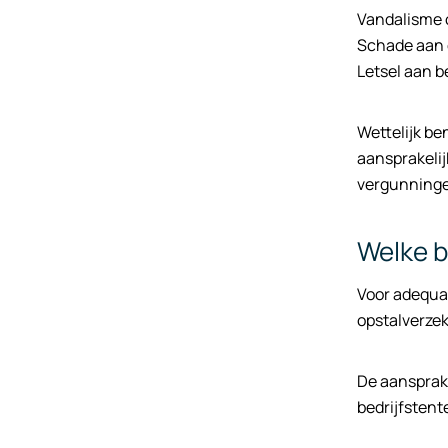
Vandalisme o
Schade aan 
Letsel aan b
Wettelijk be
aansprakelij
vergunning
Welke b
Voor adequat
opstalverzek
De aansprake
bedrijfstent