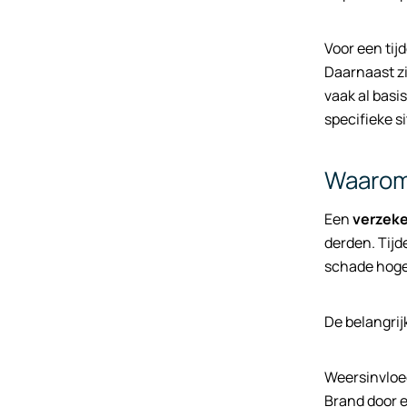
Voor een tij
Daarnaast zi
vaak al basi
specifieke si
Waarom 
Een
verzeke
derden. Tijd
schade hoger
De belangrij
Weersinvloed
Brand door e