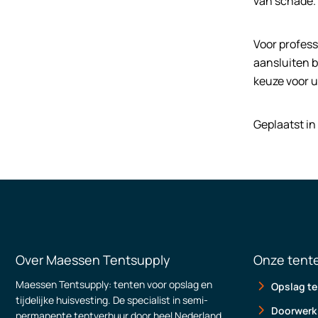
van schade.
Voor profess
aansluiten b
keuze voor u
Geplaatst in
Over Maessen Tentsupply
Onze tent
Maessen Tentsupply: tenten voor opslag en
Opslag te
tijdelijke huisvesting. De specialist in semi-
Doorwerk
permanente tentverhuur door heel Nederland.