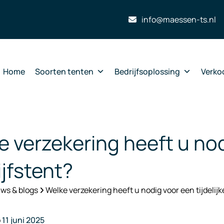
info@maessen-ts.nl
Home
Soorten tenten
Bedrijfsoplossing
Verko
 verzekering heeft u nodi
ijfstent?
ws & blogs
Welke verzekering heeft u nodig voor een tijdelijk
p
11 juni 2025