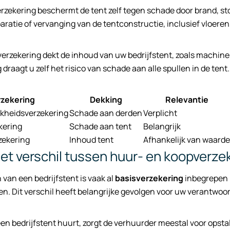
rzekering beschermt de tent zelf tegen schade door brand, sto
aratie of vervanging van de tentconstructie, inclusief vloer
erzekering dekt de inhoud van uw bedrijfstent, zoals machine
draagt u zelf het risico van schade aan alle spullen in de tent.
rzekering
Dekking
Relevantie
jkheidsverzekering
Schade aan derden
Verplicht
kering
Schade aan tent
Belangrijk
zekering
Inhoud tent
Afhankelijk van waarde
het verschil tussen huur- en koopverze
n van een bedrijfstent is vaak al
basisverzekering
inbegrepen in
en. Dit verschil heeft belangrijke gevolgen voor uw verantwoo
n bedrijfstent huurt, zorgt de verhuurder meestal voor opstal