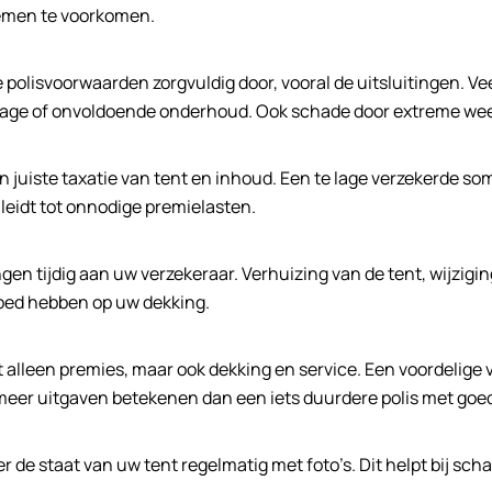
lemen te voorkomen.
de polisvoorwaarden zorgvuldig door, vooral de uitsluitingen. 
jtage of onvoldoende onderhoud. Ook schade door extreme we
n juiste taxatie van tent en inhoud. Een te lage verzekerde som
leidt tot onnodige premielasten.
ngen tijdig aan uw verzekeraar. Verhuizing van de tent, wijzig
oed hebben op uw dekking.
et alleen premies, maar ook dekking en service. Een voordelig
 meer uitgaven betekenen dan een iets duurdere polis met goed
de staat van uw tent regelmatig met foto’s. Dit helpt bij sc